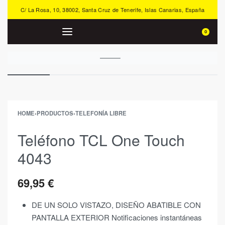
C/ La Rosa, 10, 38002, Santa Cruz de Tenerife, Islas Canarias, España
0
HOME
›
PRODUCTOS
›
TELEFONÍA LIBRE
Teléfono TCL One Touch
4043
69,95
€
DE UN SOLO VISTAZO, DISEÑO ABATIBLE CON
PANTALLA EXTERIOR Notificaciones instantáneas