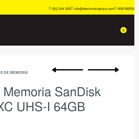
922 244 305
info@electronicapriya.com
608198593
0
S DE MEMORIA
e Memoria SanDisk
XC UHS-I 64GB