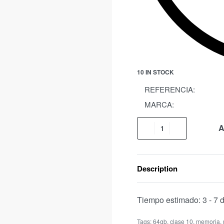
10 IN STOCK
REFERENCIA:
MARCA:
A
Description
Tiempo estimado:
3 - 7 
Tags:
64gb
,
clase 10
,
memoria
,