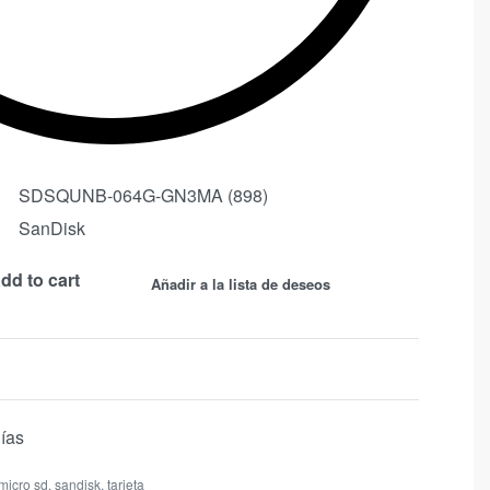
SDSQUNB-064G-GN3MA (898)
SanDisk
dd to cart
Añadir a la lista de deseos
días
micro sd
,
sandisk
,
tarjeta