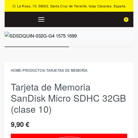
C/ La Rosa, 10, 38002, Santa Cruz de Tenerife, Islas Canarias, España
0
HOME
›
PRODUCTOS
›
TARJETAS DE MEMORIA
Tarjeta de Memoria
SanDisk Micro SDHC 32GB
(clase 10)
9,90
€