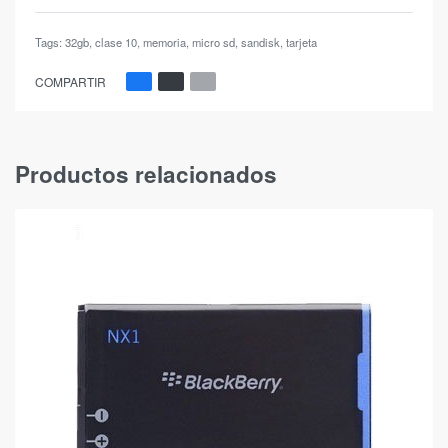
Tags:
32gb
,
clase 10
,
memoria
,
micro sd
,
sandisk
,
tarjeta
COMPARTIR
Productos relacionados