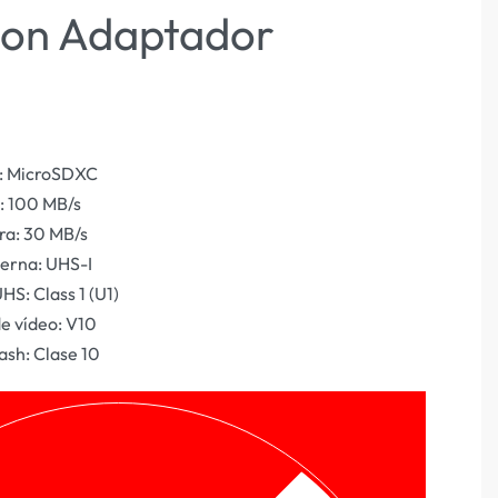
con Adaptador
sh: MicroSDXC
a: 100 MB/s
ra: 30 MB/s
erna: UHS-I
HS: Class 1 (U1)
de vídeo: V10
ash: Clase 10