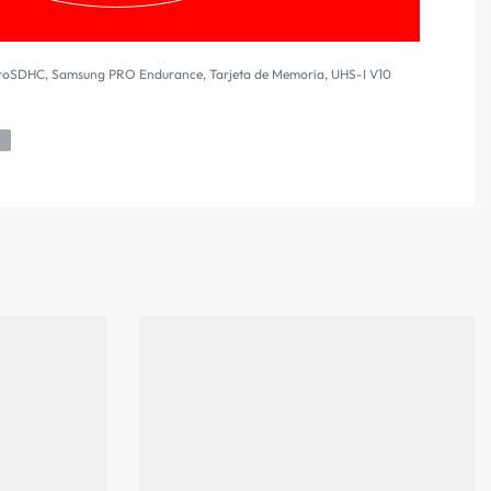
roSDHC
,
Samsung PRO Endurance
,
Tarjeta de Memoria
,
UHS-I V10