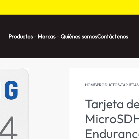
Productos
Marcas
Quiénes somos
Contáctenos
HOME
›
PRODUCTOS
›
TARJETAS
Tarjeta d
MicroSD
Enduranc