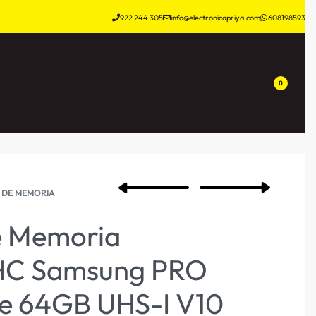
922 244 305
info@electronicapriya.com
608198593
0
 DE MEMORIA
e Memoria
HC Samsung PRO
e 64GB UHS-I V10