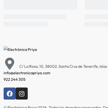
C/ La Rosa, 10, 38002, Santa Cruz de Tenerife, Isla
info@electronicapriya.com
922 244 305
© Electrónica Priya 2026. Todos los derechos reservados. De