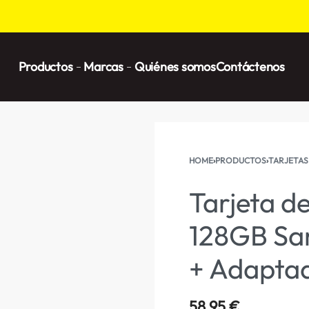
Productos
Marcas
Quiénes somos
Contáctenos
HOME
›
PRODUCTOS
›
TARJETAS
Tarjeta 
128GB Sa
+ Adapta
58,95
€