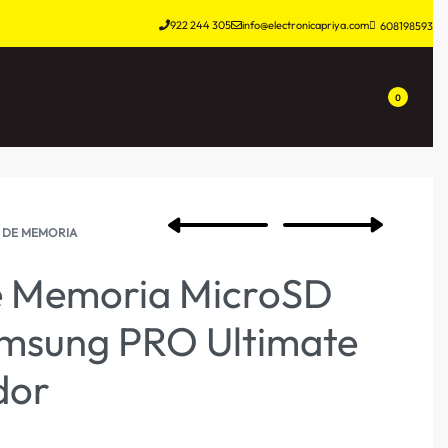
922 244 305
info@electronicapriya.com
608198593
0
 DE MEMORIA
de Memoria MicroSD
msung PRO Ultimate
dor