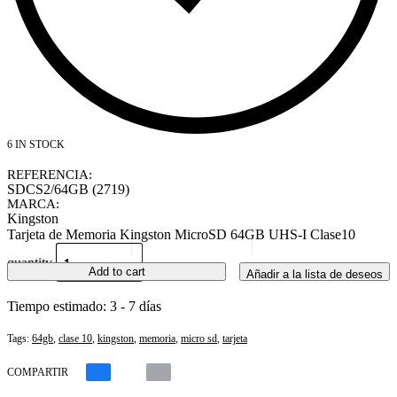
6 IN STOCK
REFERENCIA:
SDCS2/64GB (2719)
MARCA:
Kingston
Tarjeta de Memoria Kingston MicroSD 64GB UHS-I Clase10
quantity
Add to cart
Añadir a la lista de deseos
Tiempo estimado:
3 - 7 días
Tags:
64gb
,
clase 10
,
kingston
,
memoria
,
micro sd
,
tarjeta
COMPARTIR