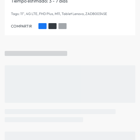
Tiempo estimado:
3 - 7 días
Tags:
11"
,
4G LTE
,
FHD Plus
,
M11
,
Tablet Lenovo
,
ZADB0034SE
COMPARTIR