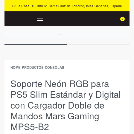
C/ La Rosa, 10, 38002, Santa Cruz de Tenerife, Islas Canarias, España
0
HOME
›
PRODUCTOS
›
CONSOLAS
Soporte Neón RGB para
PS5 Slim Estándar y Digital
con Cargador Doble de
Mandos Mars Gaming
MPS5-B2