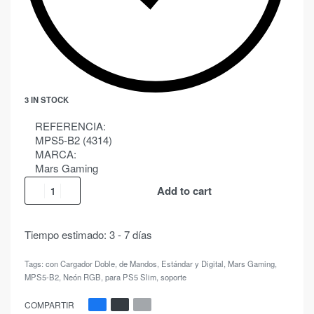
3 IN STOCK
REFERENCIA:
MPS5-B2 (4314)
MARCA:
Mars Gaming
Add to cart
Tiempo estimado:
3 - 7 días
Tags:
con Cargador Doble
,
de Mandos
,
Estándar y Digital
,
Mars Gaming
,
MPS5-B2
,
Neón RGB
,
para PS5 Slim
,
soporte
COMPARTIR