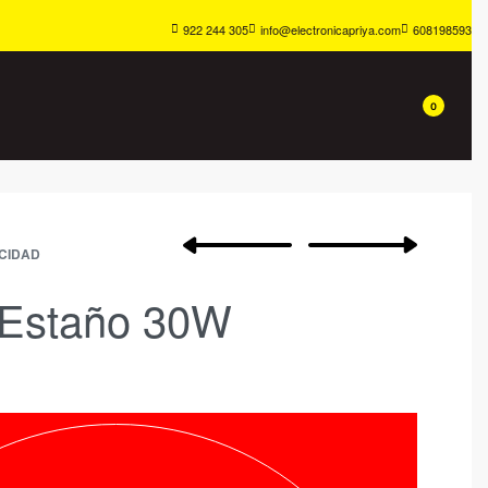
922 244 305
info@electronicapriya.com
608198593
0
CIDAD
 Estaño 30W