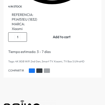
4 IN STOCK
REFERENCIA:
PFJ4151EU (1832)
MARCA:
Xiaomi
Add to cart
Tiempo estimado:
3 - 7 días
Tags:
4K 8GB WiFi 2nd Gen
,
Smart TV Xiaomi
,
TV Box S UltraHD
COMPARTIR