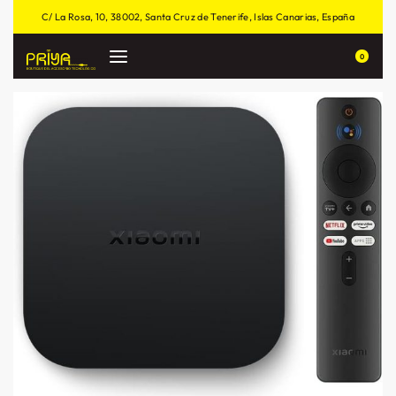
C/ La Rosa, 10, 38002, Santa Cruz de Tenerife, Islas Canarias, España
0