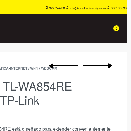
922 244 305
info@electronicapriya.com
608198593
0
TICA
›
INTERNET / WI-FI / WEBCAM
r TL-WA854RE
TP-Link
854RE
está diseñado para extender convenientemente