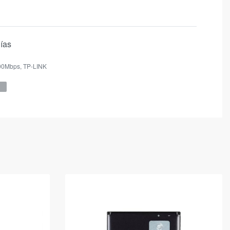
días
00Mbps
,
TP-LINK