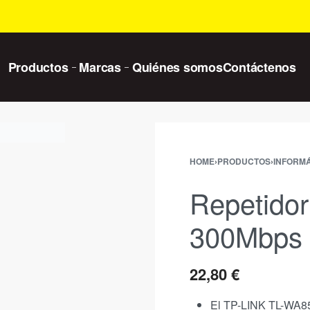
Productos
Marcas
Quiénes somos
Contáctenos
HOME
›
PRODUCTOS
›
INFORMÁ
Repetido
300Mbps 
22,80
€
El
TP-LINK TL-WA