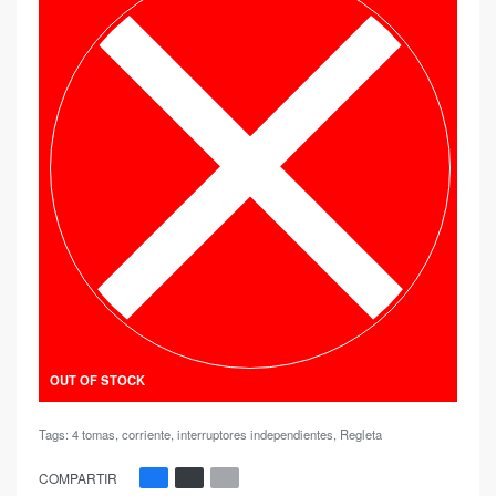
OUT OF STOCK
Tags:
4 tomas
,
corriente
,
interruptores independientes
,
Regleta
COMPARTIR