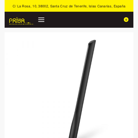
C/ La Rosa, 10, 38002, Santa Cruz de Tenerife, Islas Canarias, España
0