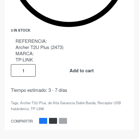
3 IN STOCK
REFERENCIA:
Archer T2U Plus (2473)
MARCA:
TP-LINK
Add to cart
Tiempo estimado:
3 - 7 días
Tags:
Archer T2U Plus
,
de Alta Ganancia Doble Banda
,
Rerceptor USB
Inalámbrico
,
TP-LINK
COMPARTIR