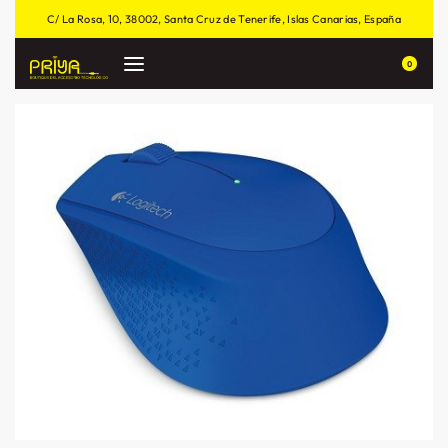
C/ La Rosa, 10, 38002, Santa Cruz de Tenerife, Islas Canarias, España
0