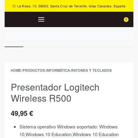
C/ La Rosa, 10, 38002, Santa Cruz de Tenerife, Islas Canarias, España
0
HOME
›
PRODUCTOS
›
INFORMÁTICA
›
RATONES Y TECLADOS
Presentador Logitech
Wireless R500
49,95
€
Sistema operativo Windows soportado: Windows
10,Windows 10 Education,Windows 10 Education