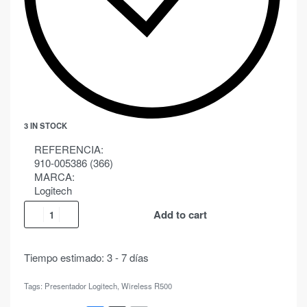
3 IN STOCK
REFERENCIA:
910-005386 (366)
MARCA:
Logitech
Add to cart
Tiempo estimado:
3 - 7 días
Tags:
Presentador Logitech
,
Wireless R500