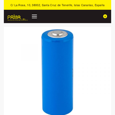
C/ La Rosa, 10, 38002, Santa Cruz de Tenerife, Islas Canarias, España
0