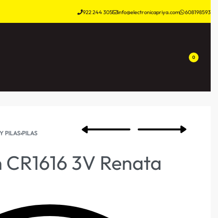
922 244 305
info@electronicapriya.com
608198593
0
Y PILAS
›
PILAS
n CR1616 3V Renata