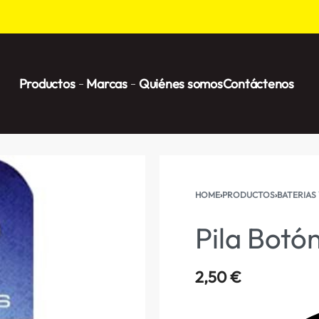
Productos
Marcas
Quiénes somos
Contáctenos
HOME
›
PRODUCTOS
›
BATERIAS 
Pila Botó
2,50
€