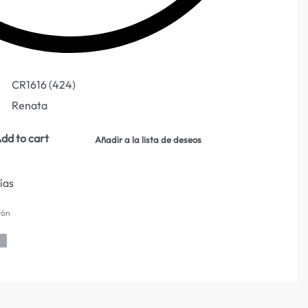
CR1616 (424)
Renata
dd to cart
Añadir a la lista de deseos
días
tón