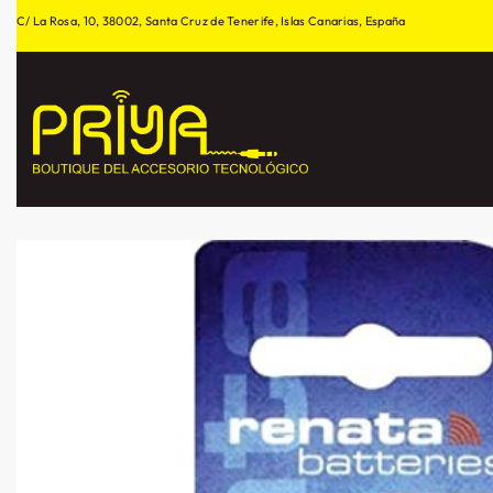
C/ La Rosa, 10, 38002, Santa Cruz de Tenerife, Islas Canarias, España