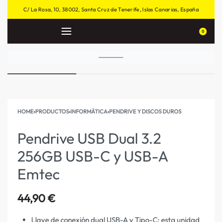
C/ La Rosa, 10, 38002, Santa Cruz de Tenerife, Islas Canarias, España
0
HOME
›
PRODUCTOS
›
INFORMÁTICA
›
PENDRIVE Y DISCOS DUROS
Pendrive USB Dual 3.2
256GB USB-C y USB-A
Emtec
44,90
€
Llave de conexión dual USB-A y Tipo-C: esta unidad