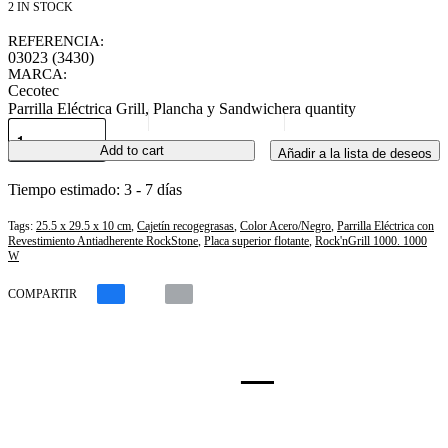
2 IN STOCK
REFERENCIA:
03023 (3430)
MARCA:
Cecotec
Parrilla Eléctrica Grill, Plancha y Sandwichera quantity
Add to cart
Añadir a la lista de deseos
Tiempo estimado:
3 - 7 días
Tags:
25.5 x 29.5 x 10 cm
,
Cajetín recogegrasas
,
Color Acero/Negro
,
Parrilla Eléctrica con
Revestimiento Antiadherente RockStone
,
Placa superior flotante
,
Rock'nGrill 1000. 1000
W
COMPARTIR