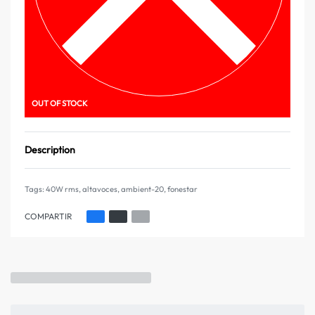
OUT OF STOCK
Description
Tags:
40W rms
,
altavoces
,
ambient-20
,
fonestar
COMPARTIR