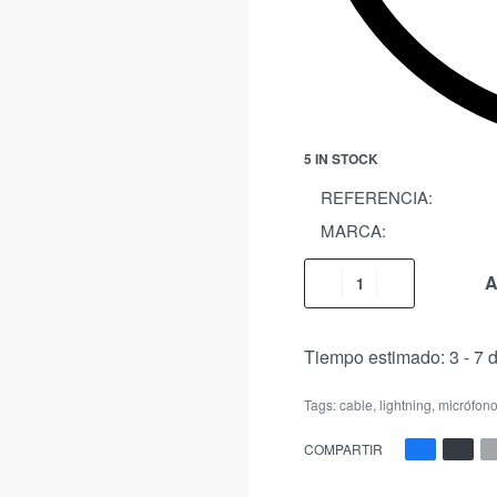
5 IN STOCK
REFERENCIA:
MARCA:
A
Tiempo estimado:
3 - 7 
Tags:
cable
,
lightning
,
micrófon
COMPARTIR