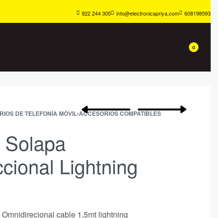
922 244 305
info@electronicapriya.com
608198593
0
IOS DE TELEFONÍA MÓVIL
›
ACCESORIOS COMPATIBLES
 Solapa
cional Lightning
 Omnidirecional cable 1,5mt lightning