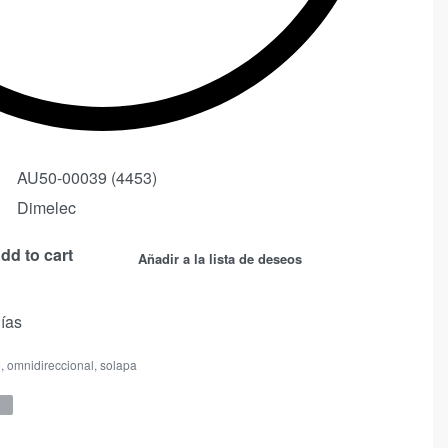
AU50-00039 (4453)
Dimelec
dd to cart
Añadir a la lista de deseos
días
o
,
omnidireccional
,
solapa