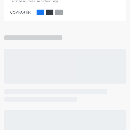
Tags:
base
,
mesa
,
micrófono
,
ngs
COMPARTIR