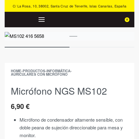
C/ La Rosa, 10, 38002, Santa Cruz de Tenerife, Islas Canarias, España
0
HOME
›
PRODUCTOS
›
INFORMÁTICA
›
AURICULARES CON MICRÓFONO
Micrófono NGS MS102
6,90
€
Micrófono de condensador altamente sensible, con
doble peana de sujeción direccionable para mesa y
monitor.