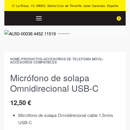
C/ La Rosa, 10, 38002, Santa Cruz de Tenerife, Islas Canarias, España
0
HOME
›
PRODUCTOS
›
ACCESORIOS DE TELEFONÍA MÓVIL
›
ACCESORIOS COMPATIBLES
Micrófono de solapa
Omnidirecional USB-C
12,50
€
Micrófono de solapa Omnidirecional cable 1,5mtrs
USB-C