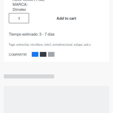
MARCA:
Dimelec
Add to cart
Tiempo estimado:
3 - 7 días
Tags:
entrevista
,
micrófono
,
móvil
,
omnidireccional
,
solapa
,
usb-c
COMPARTIR