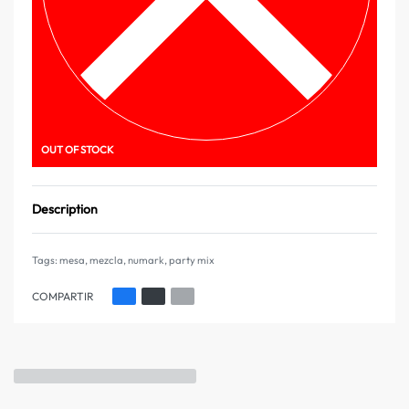
OUT OF STOCK
Description
Tags:
mesa
,
mezcla
,
numark
,
party mix
COMPARTIR