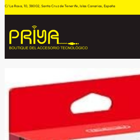
C/ La Rosa, 10, 38002, Santa Cruz de Tenerife, Islas Canarias, España