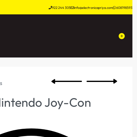
922 244 305
info@electronicapriya.com
608198593
0
S
intendo Joy-Con