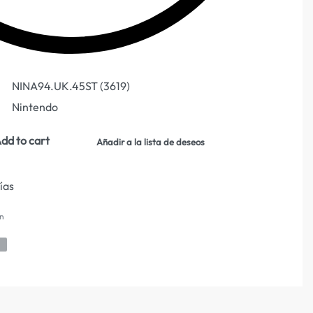
NINA94.UK.45ST (3619)
Nintendo
dd to cart
Añadir a la lista de deseos
días
n