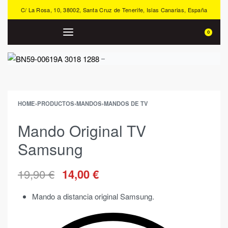
C/ La Rosa, 10, 38002, Santa Cruz de Tenerife, Islas Canarias, España
0
HOME
›
PRODUCTOS
›
MANDOS
›
MANDOS DE TV
Mando Original TV
Samsung
19,90
€
14,00
€
Mando a distancia original Samsung.