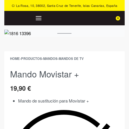
C/ La Rosa, 10, 38002, Santa Cruz de Tenerife, Islas Canarias, España
0
HOME
›
PRODUCTOS
›
MANDOS
›
MANDOS DE TV
Mando Movistar +
19,90
€
Mando de sustitución para Movistar +