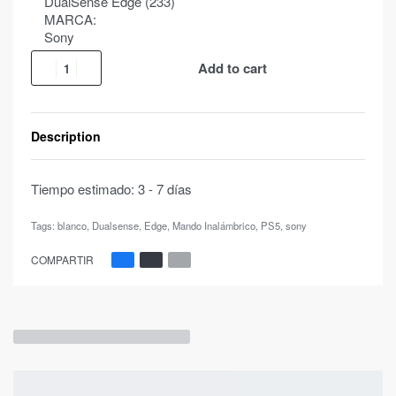
DualSense Edge (233)
MARCA:
Sony
Add to cart
Description
Tiempo estimado:
3 - 7 días
Tags:
blanco
,
Dualsense
,
Edge
,
Mando Inalámbrico
,
PS5
,
sony
COMPARTIR