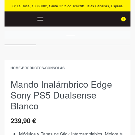
C/ La Rosa, 10, 38002, Santa Cruz de Tenerife, Islas Canarias, España
0
HOME
›
PRODUCTOS
›
CONSOLAS
Mando Inalámbrico Edge
Sony PS5 Dualsense
Blanco
239,90
€
Módulos y Tapas de Stick Intercambiables: Mejora tu