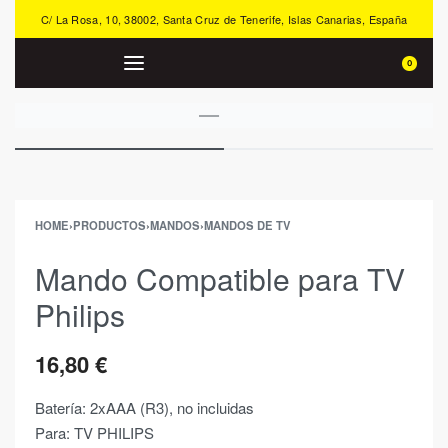
C/ La Rosa, 10, 38002, Santa Cruz de Tenerife, Islas Canarias, España
0
HOME
›
PRODUCTOS
›
MANDOS
›
MANDOS DE TV
Mando Compatible para TV
Philips
16,80
€
Batería: 2xAAA (R3), no incluidas
Para: TV PHILIPS