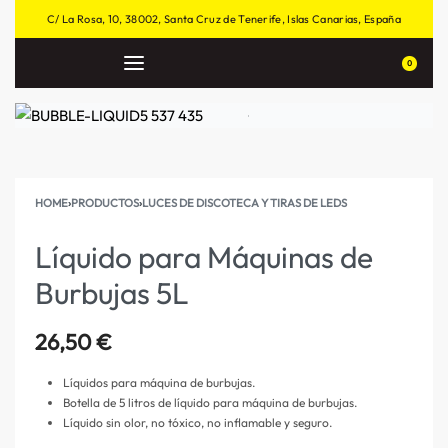
C/ La Rosa, 10, 38002, Santa Cruz de Tenerife, Islas Canarias, España
0
HOME
›
PRODUCTOS
›
LUCES DE DISCOTECA Y TIRAS DE LEDS
Líquido para Máquinas de
Burbujas 5L
26,50
€
Líquidos para máquina de burbujas.
Botella de 5 litros de líquido para máquina de burbujas.
Líquido sin olor, no tóxico, no inflamable y seguro.