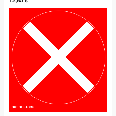
12,85
€
OUT OF STOCK