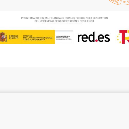
er 2AA
22,90
€
2 IN STOCK