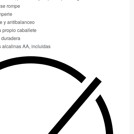
o se rompe
mperie
e y antibalanceo
 propio caballete
 duradera
 alcalinas AA, incluidas