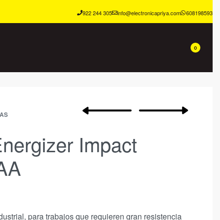
922 244 305
info@electronicapriya.com
608198593
0
NAS
Energizer Impact
AA
dustrial, para trabajos que requieren gran resistencia