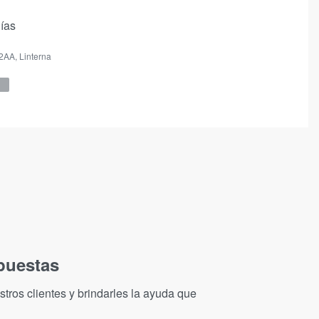
días
 2AA
,
Linterna
puestas
tros clientes y brindarles la ayuda que