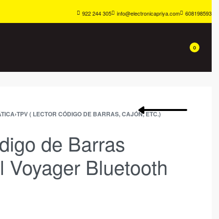
922 244 305
info@electronicapriya.com
608198593
0
TICA
›
TPV ( LECTOR CÓDIGO DE BARRAS, CAJÓN, ETC.)
digo de Barras
 Voyager Bluetooth