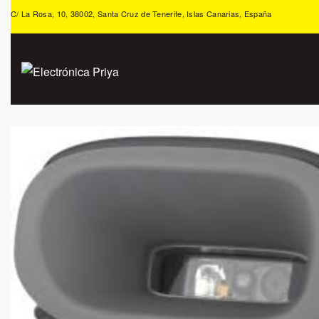
C/ La Rosa, 10, 38002, Santa Cruz de Tenerife, Islas Canarias, España