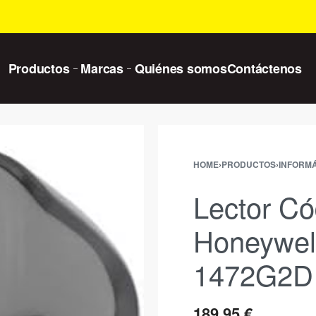
Productos
Marcas
Quiénes somos
Contáctenos
HOME
›
PRODUCTOS
›
INFORMÁ
Lector Có
Honeywell
1472G2D
189,95
€