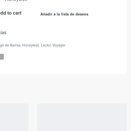
dd to cart
Añadir a la lista de deseos
días
go de Barras
,
Honeywell
,
Lector
,
Voyager