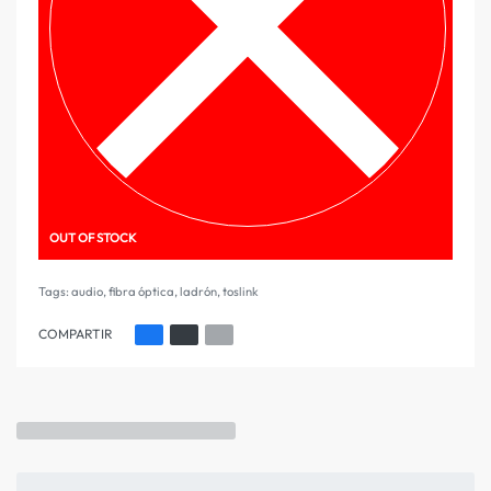
OUT OF STOCK
Tags:
audio
,
fibra óptica
,
ladrón
,
toslink
COMPARTIR