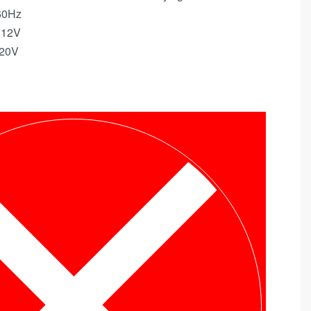
 60Hz
 12V
220V