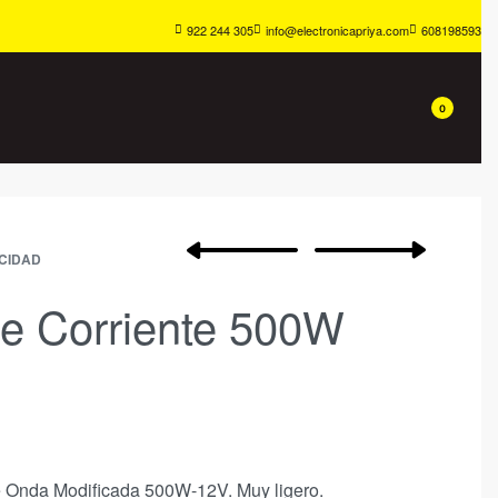
922 244 305
info@electronicapriya.com
608198593
0
CIDAD
de Corriente 500W
V
te Onda Modificada 500W-12V. Muy ligero.