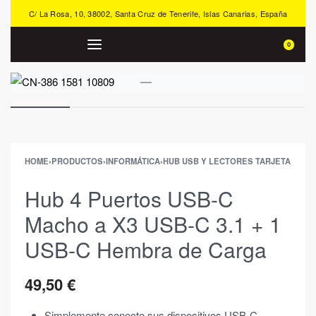
C/ La Rosa, 10, 38002, Santa Cruz de Tenerife, Islas Canarias, España
0
HOME
›
PRODUCTOS
›
INFORMÁTICA
›
HUB USB Y LECTORES TARJETA
Hub 4 Puertos USB-C
Macho a X3 USB-C 3.1 + 1
USB-C Hembra de Carga
49,50
€
Simplemente conecte sus dispositivos USB-C