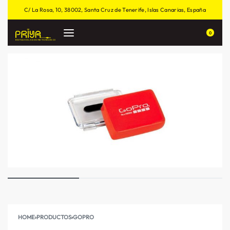
C/ La Rosa, 10, 38002, Santa Cruz de Tenerife, Islas Canarias, España
0
HOME
›
PRODUCTOS
›
GOPRO