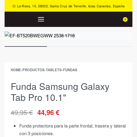
C/ La Rosa, 10, 38002, Santa Cruz de Tenerife, Islas Canarias, España
0
HOME
›
PRODUCTOS
›
TABLETS
›
FUNDAS
Funda Samsung Galaxy
Tab Pro 10.1"
49,95
€
44,96
€
Funda protectora para la parte frontal, trasera y lateral
con 3 posiciones.