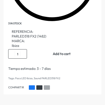
3 IN STOCK
REFERENCIA:
PARLED318 FX2 (1482)
MARCA:
Ibiza
Add to cart
Tiempo estimado:
3 - 7 días
Tags:
Foco LED Ibiza
,
Sound PARLED318 FX2
COMPARTIR