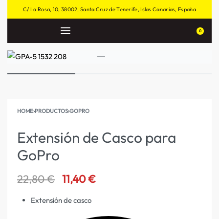
C/ La Rosa, 10, 38002, Santa Cruz de Tenerife, Islas Canarias, España
0
HOME
›
PRODUCTOS
›
GOPRO
Extensión de Casco para
GoPro
22,80
€
11,40
€
Extensión de casco