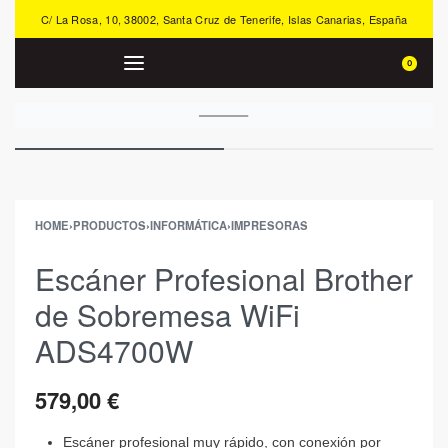
C/ La Rosa, 10, 38002, Santa Cruz de Tenerife, Islas Canarias, España
0
HOME
›
PRODUCTOS
›
INFORMÁTICA
›
IMPRESORAS
Escáner Profesional Brother
de Sobremesa WiFi
ADS4700W
579,00
€
Escáner profesional muy rápido, con conexión por