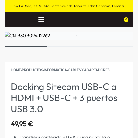
C/ La Rosa, 10, 38002, Santa Cruz de Tenerife, Islas Canarias, España
0
HOME
›
PRODUCTOS
›
INFORMÁTICA
›
CABLES Y ADAPTADORES
Docking Sitecom USB-C a
HDMI + USB-C + 3 puertos
USB 3.0
49,95
€
Transfiera contenido HD 4K a una pantalla o