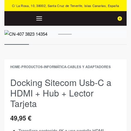
C/ La Rosa, 10, 38002, Santa Cruz de Tenerife, Islas Canarias, España
0
HOME
›
PRODUCTOS
›
INFORMÁTICA
›
CABLES Y ADAPTADORES
Docking Sitecom Usb-C a
HDMI + Hub + Lector
Tarjeta
49,95
€
Transfiera contenido 4K a una pantalla HDMI,