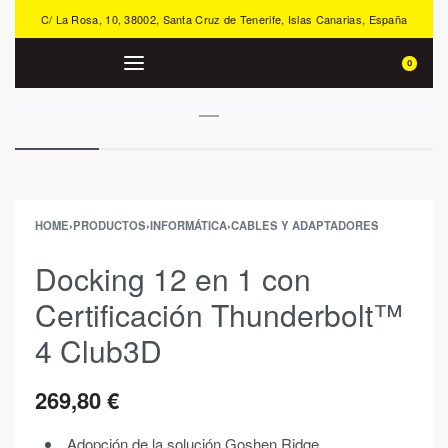
C/ La Rosa, 10, 38002, Santa Cruz de Tenerife, Islas Canarias, España
0
HOME
›
PRODUCTOS
›
INFORMÁTICA
›
CABLES Y ADAPTADORES
Docking 12 en 1 con
Certificación Thunderbolt™
4 Club3D
269,80
€
Adopción de la solución Goshen Ridge