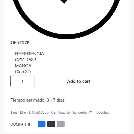
2 IN STOCK
REFERENCIA:
CSV- 1582
MARCA:
Club 3D
Add to cart
Tiempo estimado:
3 - 7 días
Tags:
12 en 1
,
Club3D
,
con Certificación Thunderbolt™ 4
,
Docking
COMPARTIR