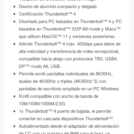
Diseño de aluminio compacto y delgado
Certificación Thunderbolt™ 4
Diseñado para PC basados en Thunderbolt™ 4 y PC
basados en Thunderbolt™ 3/DP-Alt-mode y Macs™
que utilicen MacOS™ 11 y versiones posteriores.
Admite Thunderbolt™ 4 máx. 40Gbps para datos de
alta velocidad y transferencia de vídeo excepcional,
compatible hacia abajo con protocolos TB3, USB4,
DP™ modo Alt, USB.
Permite emitir pantallas individuales de 8K30Hz,
duales de 4K/60Hz o triples (4K/60Hz*3) con
pantallas de escritorio ampliado en un PC Windows.
RJ45 compatible con ancho de banda de
10M/100M/1000M/2,5G
1x Thunderbolt™ 4 puerto de bajada, le permite
conectar en cascada dispositivos Thunderbolt™.
Autoalimentado desde el adaptador de alimentación
de CC con un máximo de 96W para el host, un