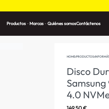
Productos
Marcas
Quiénes somos
Contáctenos
HOME
›
PRODUCTOS
›
INFORMÁT
Disco Dur
Samsung 
4.0 NVMe
149,50
€