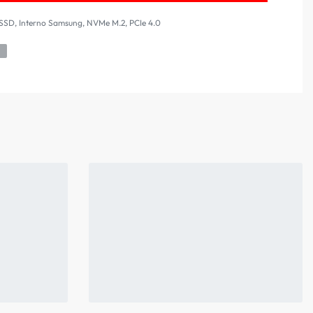
 SSD
,
Interno Samsung
,
NVMe M.2
,
PCIe 4.0