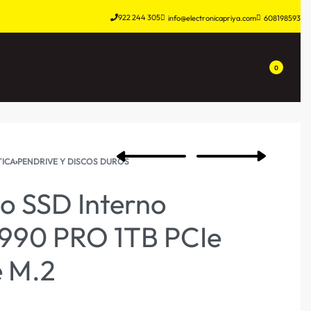
922 244 305
info@electronicapriya.com
608198593
0
ICA
›
PENDRIVE Y DISCOS DUROS
o SSD Interno
990 PRO 1TB PCIe
 M.2