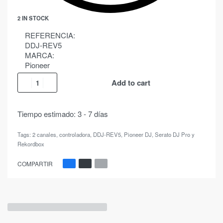
2 IN STOCK
REFERENCIA:
DDJ-REV5
MARCA:
Pioneer
Add to cart
Tiempo estimado:
3 - 7 días
Tags:
2 canales
,
controladora
,
DDJ-REV5
,
Pioneer DJ
,
Serato DJ Pro y
Rekordbox
COMPARTIR