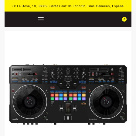
C/ La Rosa, 10, 38002, Santa Cruz de Tenerife, Islas Canarias, España
0