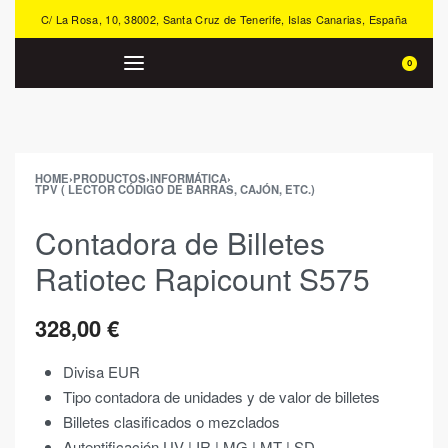
C/ La Rosa, 10, 38002, Santa Cruz de Tenerife, Islas Canarias, España
0
HOME
›
PRODUCTOS
›
INFORMÁTICA
›
TPV ( LECTOR CÓDIGO DE BARRAS, CAJÓN, ETC.)
Contadora de Billetes
Ratiotec Rapicount S575
328,00
€
Divisa EUR
Tipo contadora de unidades y de valor de billetes
Billetes clasificados o mezclados
Autentificación UV | IR | MG | MT | SD