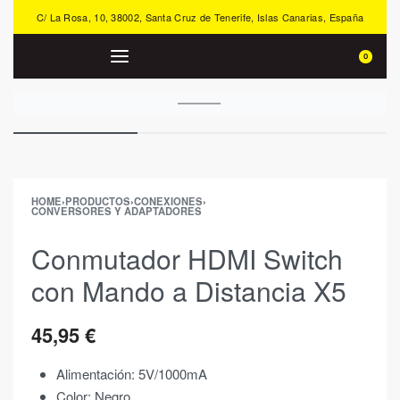
C/ La Rosa, 10, 38002, Santa Cruz de Tenerife, Islas Canarias, España
0
HOME
›
PRODUCTOS
›
CONEXIONES
›
CONVERSORES Y ADAPTADORES
Conmutador HDMI Switch
con Mando a Distancia X5
45,95
€
Alimentación: 5V/1000mA
Color: Negro