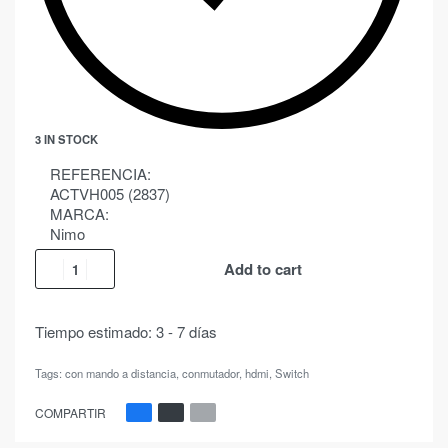
3 IN STOCK
REFERENCIA:
ACTVH005 (2837)
MARCA:
Nimo
Add to cart
Tiempo estimado:
3 - 7 días
Tags:
con mando a distancia
,
conmutador
,
hdmi
,
Switch
COMPARTIR