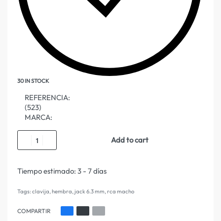
30 IN STOCK
REFERENCIA:
(523)
MARCA:
Add to cart
Tiempo estimado:
3 - 7 días
Tags:
clavija
,
hembra
,
jack 6.3 mm
,
rca macho
COMPARTIR