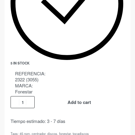
5 IN STOCK
REFERENCIA:
2322 (3055)
MARCA:
Fonestar
Add to cart
Tiempo estimado:
3 - 7 días
Tags:
45 rpm
,
centrador
,
discos
,
fonestar
,
tocadiscos